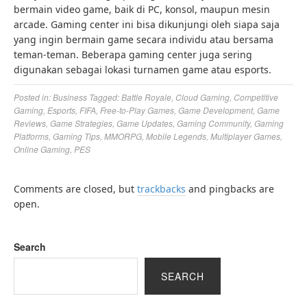
bermain video game, baik di PC, konsol, maupun mesin
arcade. Gaming center ini bisa dikunjungi oleh siapa saja
yang ingin bermain game secara individu atau bersama
teman-teman. Beberapa gaming center juga sering
digunakan sebagai lokasi turnamen game atau esports.
Posted in:
Business
Tagged:
Battle Royale
,
Cloud Gaming
,
Competitive
Gaming
,
Esports
,
FIFA
,
Free-to-Play Games
,
Game Development
,
Game
Reviews
,
Game Strategies
,
Game Updates
,
Gaming Community
,
Gaming
Platforms
,
Gaming Tips
,
MMORPG
,
Mobile Legends
,
Multiplayer Games
,
Online Gaming
,
PES
Comments are closed, but
trackbacks
and pingbacks are
open.
Search
SEARCH