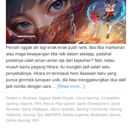
Pernah nggak sih lagi enak-enak push rank, tiba-tiba marksman
atau mage kesayangan kita raib dalam sekejap, padahal
posisinya udah aman-aman aja dari kejauhan? Nah, kalau
musuh kamu pegang Hirara, itu mungkin jadi salah satu
penyebabnya. Hirara ini termasuk hero Assassin baru yang
punya gimmick lumayan unik, dia bisa menggabungkan dua skill
jadi combo dengan cara …
[Read more…]
Posted in:
Business
Tagged:
Battle Royale
,
Cloud Gaming
,
Competitive
Gaming
,
Esports
,
FIFA
,
Free-to-Play Games
,
Game Development
,
Game
Reviews
,
Game Strategies
,
Game Updates
,
Gaming Community
,
Gaming
Platforms
,
Gaming Tips
,
MMORPG
,
Mobile Legends
,
Multiplayer Games
,
Online Gaming
,
PES