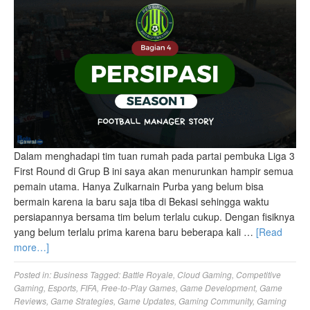
Dalam menghadapi tim tuan rumah pada partai pembuka Liga 3
First Round di Grup B ini saya akan menurunkan hampir semua
pemain utama. Hanya Zulkarnain Purba yang belum bisa
bermain karena ia baru saja tiba di Bekasi sehingga waktu
persiapannya bersama tim belum terlalu cukup. Dengan fisiknya
yang belum terlalu prima karena baru beberapa kali …
[Read
more…]
Posted in:
Business
Tagged:
Battle Royale
,
Cloud Gaming
,
Competitive
Gaming
,
Esports
,
FIFA
,
Free-to-Play Games
,
Game Development
,
Game
Reviews
,
Game Strategies
,
Game Updates
,
Gaming Community
,
Gaming