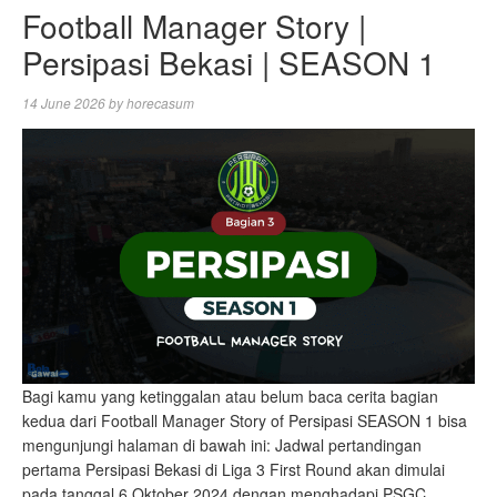
Football Manager Story |
Persipasi Bekasi | SEASON 1
14 June 2026
by
horecasum
Bagi kamu yang ketinggalan atau belum baca cerita bagian
kedua dari Football Manager Story of Persipasi SEASON 1 bisa
mengunjungi halaman di bawah ini: Jadwal pertandingan
pertama Persipasi Bekasi di Liga 3 First Round akan dimulai
pada tanggal 6 Oktober 2024 dengan menghadapi PSGC