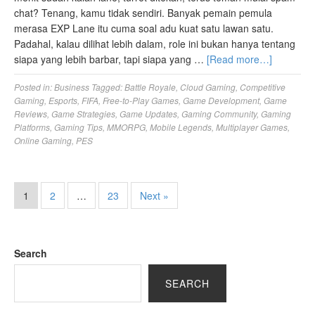
chat? Tenang, kamu tidak sendiri. Banyak pemain pemula
merasa EXP Lane itu cuma soal adu kuat satu lawan satu.
Padahal, kalau dilihat lebih dalam, role ini bukan hanya tentang
siapa yang lebih barbar, tapi siapa yang …
[Read more…]
Posted in:
Business
Tagged:
Battle Royale
,
Cloud Gaming
,
Competitive
Gaming
,
Esports
,
FIFA
,
Free-to-Play Games
,
Game Development
,
Game
Reviews
,
Game Strategies
,
Game Updates
,
Gaming Community
,
Gaming
Platforms
,
Gaming Tips
,
MMORPG
,
Mobile Legends
,
Multiplayer Games
,
Online Gaming
,
PES
1
2
…
23
Next »
Search
SEARCH