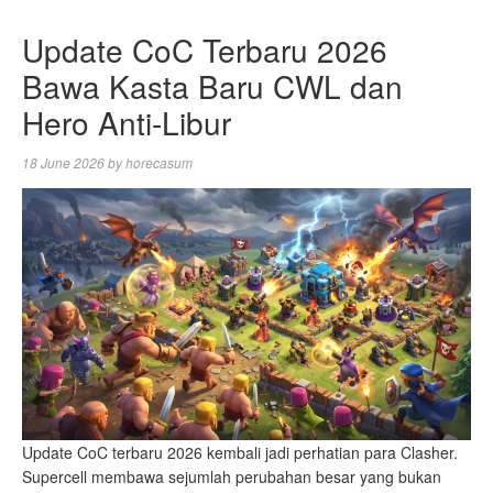
Update CoC Terbaru 2026
Bawa Kasta Baru CWL dan
Hero Anti-Libur
18 June 2026
by
horecasum
Update CoC terbaru 2026 kembali jadi perhatian para Clasher.
Supercell membawa sejumlah perubahan besar yang bukan