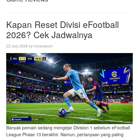
Kapan Reset Divisi eFootball
2026? Cek Jadwalnya
22 July 2026
by
horecasum
Banyak pemain sedang mengejar Division 1 sebelum eFootball
League Phase 13 berakhir. Namun, pertanyaan yang paling