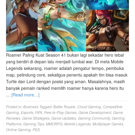
Roamer Paling Kuat Season 41 bukan lagi sekadar hero tebal
yang berdiri di depan lalu menjadi tumbal war. Di meta Mobile
Legends sekarang, roamer adalah pengatur tempo, pembuka
map, pelindung core, sekaligus penentu apakah tim bisa masuk
Turtle dan Lord dengan posisi yang aman. Masalahnya, masih
banyak pemain ranked memilih roamer hanya karena hero itu
…
[Read more…]
Posted in:
Business
Tagged:
Battle Royale
,
Cloud Gaming
,
Competitive
Gaming
,
Esports
,
FIFA
,
Free-to-Play Games
,
Game Development
,
Game
Reviews
,
Game Strategies
,
Game Updates
,
Gaming Community
,
Gaming
Platforms
,
Gaming Tips
,
MMORPG
,
Mobile Legends
,
Multiplayer Games
,
Online Gaming
,
PES