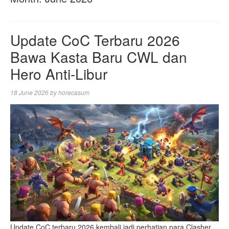
Update CoC Terbaru 2026
Bawa Kasta Baru CWL dan
Hero Anti-Libur
18 June 2026
by
horecasum
Update CoC terbaru 2026 kembali jadi perhatian para Clasher.