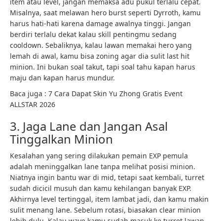
item atau level, jangan memaksa adu pukul terlalu cepat.
Misalnya, saat melawan hero burst seperti Dyrroth, kamu
harus hati-hati karena damage awalnya tinggi. Jangan
berdiri terlalu dekat kalau skill pentingmu sedang
cooldown. Sebaliknya, kalau lawan memakai hero yang
lemah di awal, kamu bisa zoning agar dia sulit last hit
minion. Ini bukan soal takut, tapi soal tahu kapan harus
maju dan kapan harus mundur.
Baca juga : 7 Cara Dapat Skin Yu Zhong Gratis Event
ALLSTAR 2026
3. Jaga Lane dan Jangan Asal
Tinggalkan Minion
Kesalahan yang sering dilakukan pemain EXP pemula
adalah meninggalkan lane tanpa melihat posisi minion.
Niatnya ingin bantu war di mid, tetapi saat kembali, turret
sudah dicicil musuh dan kamu kehilangan banyak EXP.
Akhirnya level tertinggal, item lambat jadi, dan kamu makin
sulit menang lane. Sebelum rotasi, biasakan clear minion
lebih dulu. Kalau wave kamu sudah masuk ke turret lawan,