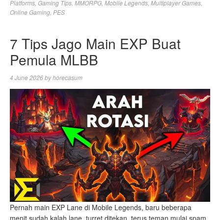
Platforms
,
Gaming Tips
,
MMORPG
,
Mobile Legends
,
Multiplayer Games
,
Online Gaming
,
PES
7 Tips Jago Main EXP Buat
Pemula MLBB
4 June 2026
by
horecasum
Pernah main EXP Lane di Mobile Legends, baru beberapa
menit sudah kalah lane, turret ditekan, terus teman mulai spam