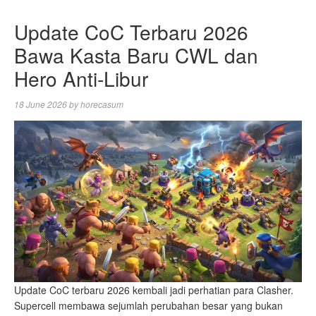
Update CoC Terbaru 2026
Bawa Kasta Baru CWL dan
Hero Anti-Libur
18 June 2026
by
horecasum
Update CoC terbaru 2026 kembali jadi perhatian para Clasher.
Supercell membawa sejumlah perubahan besar yang bukan