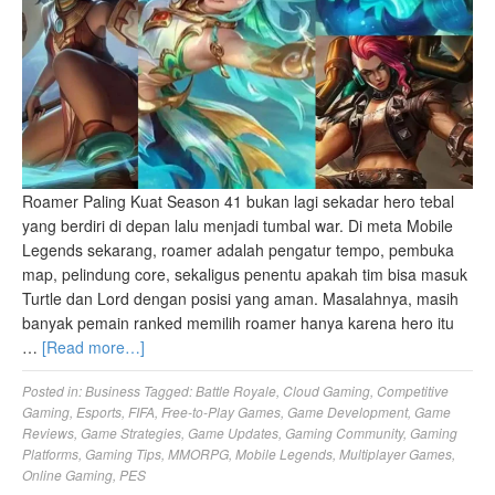
Roamer Paling Kuat Season 41 bukan lagi sekadar hero tebal
yang berdiri di depan lalu menjadi tumbal war. Di meta Mobile
Legends sekarang, roamer adalah pengatur tempo, pembuka
map, pelindung core, sekaligus penentu apakah tim bisa masuk
Turtle dan Lord dengan posisi yang aman. Masalahnya, masih
banyak pemain ranked memilih roamer hanya karena hero itu
…
[Read more…]
Posted in:
Business
Tagged:
Battle Royale
,
Cloud Gaming
,
Competitive
Gaming
,
Esports
,
FIFA
,
Free-to-Play Games
,
Game Development
,
Game
Reviews
,
Game Strategies
,
Game Updates
,
Gaming Community
,
Gaming
Platforms
,
Gaming Tips
,
MMORPG
,
Mobile Legends
,
Multiplayer Games
,
Online Gaming
,
PES