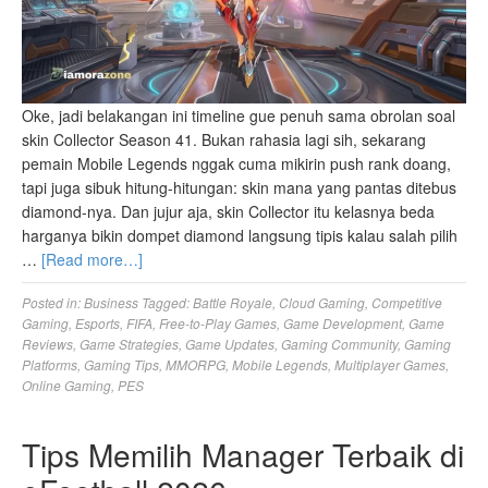
Oke, jadi belakangan ini timeline gue penuh sama obrolan soal
skin Collector Season 41. Bukan rahasia lagi sih, sekarang
pemain Mobile Legends nggak cuma mikirin push rank doang,
tapi juga sibuk hitung-hitungan: skin mana yang pantas ditebus
diamond-nya. Dan jujur aja, skin Collector itu kelasnya beda
harganya bikin dompet diamond langsung tipis kalau salah pilih
…
[Read more…]
Posted in:
Business
Tagged:
Battle Royale
,
Cloud Gaming
,
Competitive
Gaming
,
Esports
,
FIFA
,
Free-to-Play Games
,
Game Development
,
Game
Reviews
,
Game Strategies
,
Game Updates
,
Gaming Community
,
Gaming
Platforms
,
Gaming Tips
,
MMORPG
,
Mobile Legends
,
Multiplayer Games
,
Online Gaming
,
PES
Tips Memilih Manager Terbaik di