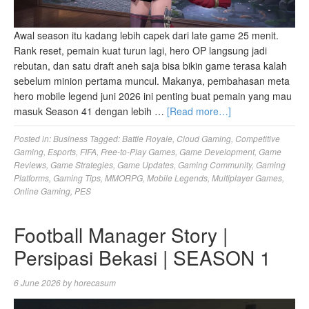
Awal season itu kadang lebih capek dari late game 25 menit.
Rank reset, pemain kuat turun lagi, hero OP langsung jadi
rebutan, dan satu draft aneh saja bisa bikin game terasa kalah
sebelum minion pertama muncul. Makanya, pembahasan meta
hero mobile legend juni 2026 ini penting buat pemain yang mau
masuk Season 41 dengan lebih …
[Read more…]
Posted in:
Business
Tagged:
Battle Royale
,
Cloud Gaming
,
Competitive
Gaming
,
Esports
,
FIFA
,
Free-to-Play Games
,
Game Development
,
Game
Reviews
,
Game Strategies
,
Game Updates
,
Gaming Community
,
Gaming
Platforms
,
Gaming Tips
,
MMORPG
,
Mobile Legends
,
Multiplayer Games
,
Online Gaming
,
PES
Football Manager Story |
Persipasi Bekasi | SEASON 1
6 June 2026
by
horecasum