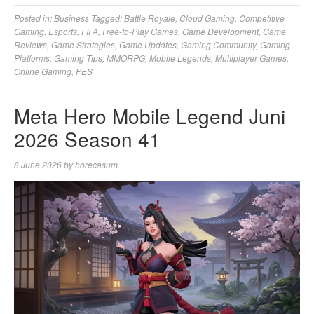
Posted in:
Business
Tagged:
Battle Royale
,
Cloud Gaming
,
Competitive
Gaming
,
Esports
,
FIFA
,
Free-to-Play Games
,
Game Development
,
Game
Reviews
,
Game Strategies
,
Game Updates
,
Gaming Community
,
Gaming
Platforms
,
Gaming Tips
,
MMORPG
,
Mobile Legends
,
Multiplayer Games
,
Online Gaming
,
PES
Meta Hero Mobile Legend Juni
2026 Season 41
8 June 2026
by
horecasum