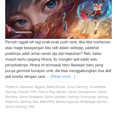
Pernah nggak sih lagi enak-enak push rank, tiba-tiba marksman
atau mage kesayangan kita raib dalam sekejap, padahal
posisinya udah aman-aman aja dari kejauhan? Nah, kalau
musuh kamu pegang Hirara, itu mungkin jadi salah satu
penyebabnya. Hirara ini termasuk hero Assassin baru yang
punya gimmick lumayan unik, dia bisa menggabungkan dua skill
jadi combo dengan cara …
[Read more…]
Posted in:
Business
Tagged:
Battle Royale
,
Cloud Gaming
,
Competitive
Gaming
,
Esports
,
FIFA
,
Free-to-Play Games
,
Game Development
,
Game
Reviews
,
Game Strategies
,
Game Updates
,
Gaming Community
,
Gaming
Platforms
,
Gaming Tips
,
MMORPG
,
Mobile Legends
,
Multiplayer Games
,
Online Gaming
,
PES