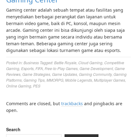
Gaming center adalah sebuah tempat atau fasilitas yang
menyediakan berbagai perangkat dan layanan untuk
bermain video game, baik di PC, konsol, maupun mesin
arcade. Gaming center ini bisa dikunjungi oleh siapa saja
yang ingin bermain game secara individu atau bersama
teman-teman. Beberapa gaming center juga sering
digunakan sebagai lokasi turnamen game atau esports.
Posted in:
Business
Tagged:
Battle Royale
,
Cloud Gaming
,
Competitive
Gaming
,
Esports
,
FIFA
,
Free-to-Play Games
,
Game Development
,
Game
Reviews
,
Game Strategies
,
Game Updates
,
Gaming Community
,
Gaming
Platforms
,
Gaming Tips
,
MMORPG
,
Mobile Legends
,
Multiplayer Games
,
Online Gaming
,
PES
Comments are closed, but
trackbacks
and pingbacks are
open.
Search