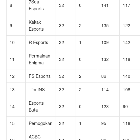
7Sea
8
32
0
141
117
Esports
Kakak
9
32
2
135
122
Esports
10
R Esports
32
1
109
142
Permainan
11
32
0
132
118
Enigma
12
FS Esports
32
2
82
140
13
Tim INS
32
2
114
108
Esports
14
32
0
123
90
Buta
15
Pemogokan
32
1
95
116
ACBC