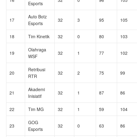
16
32
0
96
105
Esports
Auto Botz
17
32
3
95
105
Esports
18
Tim Kinetik
32
0
80
103
Olahraga
19
32
1
77
102
WSF
Retribusi
20
32
2
75
99
RTR
Akademi
21
32
1
87
86
Inisiatif
22
Tim MG
32
1
59
104
GOG
23
32
0
63
86
Esports