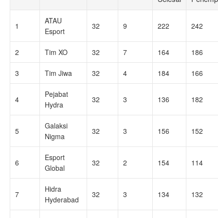
ATAU
1
32
9
222
242
Esport
2
Tim XO
32
7
164
186
3
Tim Jiwa
32
4
184
166
Pejabat
4
32
3
136
182
Hydra
Galaksi
5
32
3
156
152
Nigma
Esport
6
32
2
154
114
Global
Hidra
7
32
3
134
132
Hyderabad