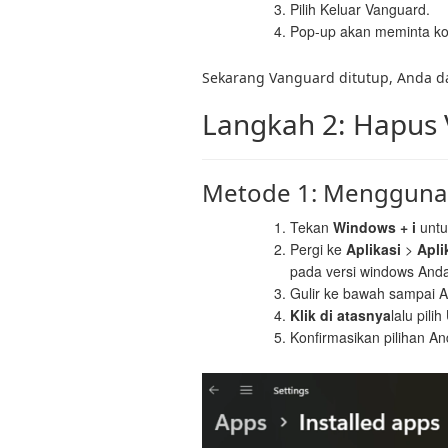
Pilih Keluar Vanguard.
Pop-up akan meminta kon
Sekarang Vanguard ditutup, Anda da
Langkah 2: Hapus 
Metode 1: Mengguna
Tekan
Windows + i
unt
Pergi ke
Aplikasi
>
Apli
pada versi windows Anda
Gulir ke bawah sampai
Klik di atasnya
lalu pilih
Konfirmasikan pilihan A