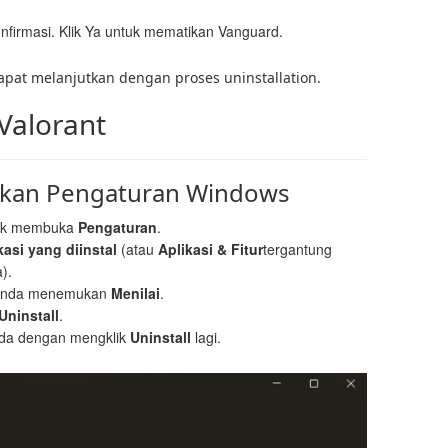
firmasi. Klik Ya untuk mematikan Vanguard.
pat melanjutkan dengan proses uninstallation.
Valorant
kan Pengaturan Windows
uk membuka
Pengaturan
.
kasi yang diinstal
(atau
Aplikasi & Fitur
tergantung
).
 Anda menemukan
Menilai
.
Uninstall
.
nda dengan mengklik
Uninstall
lagi.