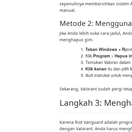
sepenuhnya membersihkan sistem A
manual.
Metode 2: Menggunak
Jika Anda lebih suka cara jadul, A
menghapus gim.
Tekan Windows + R
jeni
Klik
Program
>
Hapus i
Temukan Valoran dalam d
Klik kanan
itu dan pilih
U
Ikuti instruksi untuk men
Sekarang, Valorant sudah pergi tet
Langkah 3: Mengha
Karena Riot Vanguard adalah progra
dengan Valorant. Anda harus mengh