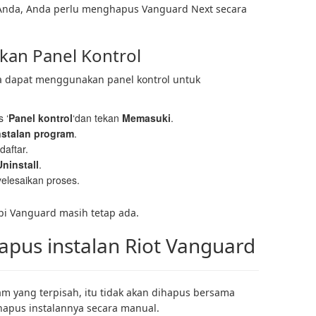
nda, Anda perlu menghapus Vanguard Next secara
an Panel Kontrol
nda dapat menggunakan panel kontrol untuk
s ‘
Panel kontrol
‘dan tekan
Memasuki
.
nstalan program
.
aftar.
ninstall
.
yelesaikan proses.
api Vanguard masih tetap ada.
pus instalan Riot Vanguard
m yang terpisah, itu tidak akan dihapus bersama
apus instalannya secara manual.