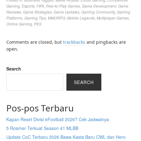
Gaming
,
Esports
,
FIFA
,
Free-to-Play Games
,
Game Development
,
Game
Reviews
,
Game Strategies
,
Game Updates
,
Gaming Community
,
Gaming
Platforms
,
Gaming Tips
,
MMORPG
,
Mobile Legends
,
Multiplayer Games
,
Online Gaming
,
PES
Comments are closed, but
trackbacks
and pingbacks are
open.
Search
SEARCH
Pos-pos Terbaru
Kapan Reset Divisi eFootball 2026? Cek Jadwalnya
5 Roamer Terkuat Season 41 MLBB
Update CoC Terbaru 2026 Bawa Kasta Baru CWL dan Hero