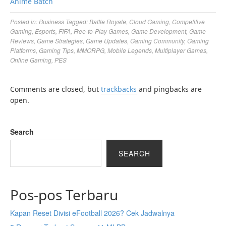
Anime Batch
Posted in:
Business
Tagged:
Battle Royale
,
Cloud Gaming
,
Competitive
Gaming
,
Esports
,
FIFA
,
Free-to-Play Games
,
Game Development
,
Game
Reviews
,
Game Strategies
,
Game Updates
,
Gaming Community
,
Gaming
Platforms
,
Gaming Tips
,
MMORPG
,
Mobile Legends
,
Multiplayer Games
,
Online Gaming
,
PES
Comments are closed, but
trackbacks
and pingbacks are
open.
Search
SEARCH
Pos-pos Terbaru
Kapan Reset Divisi eFootball 2026? Cek Jadwalnya