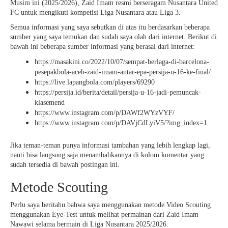
Musim ini (2025/2026), Zaid Imam resmi berseragam Nusantara United
FC untuk mengikuti kompetisi Liga Nusantara atau Liga 3.
Semua informasi yang saya sebutkan di atas itu berdasarkan beberapa
sumber yang saya temukan dan sudah saya olah dari internet. Berikut di
bawah ini beberapa sumber informasi yang berasal dari internet:
https://masakini.co/2022/10/07/sempat-berlaga-di-barcelona-
pesepakbola-aceh-zaid-imam-antar-epa-persija-u-16-ke-final/
https://live.lapangbola.com/players/69290
https://persija.id/berita/detail/persija-u-16-jadi-pemuncak-
klasemend
https://www.instagram.com/p/DAWf2WYzVYF/
https://www.instagram.com/p/DAVjCdLyiV5/?img_index=1
Jika teman-teman punya informasi tambahan yang lebih lengkap lagi,
nanti bisa langsung saja menambahkannya di kolom komentar yang
sudah tersedia di bawah postingan ini.
Metode Scouting
Perlu saya beritahu bahwa saya menggunakan metode Video Scouting
menggunakan Eye-Test untuk melihat permainan dari Zaid Imam
Nawawi selama bermain di Liga Nusantara 2025/2026.